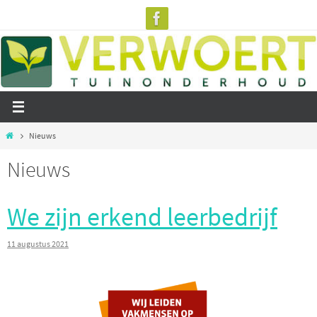
Ga
naar
de
inhoud
Home
Nieuws
Nieuws
We zijn erkend leerbedrijf
11 augustus 2021